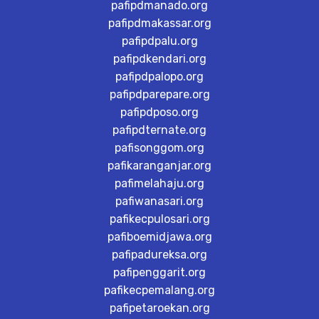
pafipdmanado.org
pafipdmakassar.org
pafipdpalu.org
pafipdkendari.org
pafipdpalopo.org
pafipdparepare.org
pafipdposo.org
pafipdternate.org
pafisonggom.org
pafikaranganjar.org
pafimelahaju.org
pafiwanasari.org
pafikecpulosari.org
pafiboemidjawa.org
pafipadureksa.org
pafipenggarit.org
pafikecpemalang.org
pafipetaroekan.org