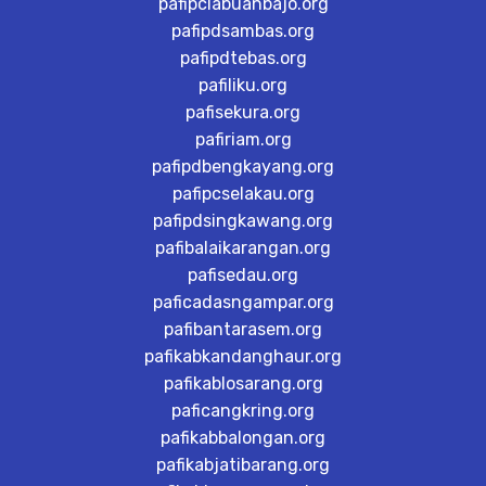
pafipclabuanbajo.org
pafipdsambas.org
pafipdtebas.org
pafiliku.org
pafisekura.org
pafiriam.org
pafipdbengkayang.org
pafipcselakau.org
pafipdsingkawang.org
pafibalaikarangan.org
pafisedau.org
paficadasngampar.org
pafibantarasem.org
pafikabkandanghaur.org
pafikablosarang.org
paficangkring.org
pafikabbalongan.org
pafikabjatibarang.org