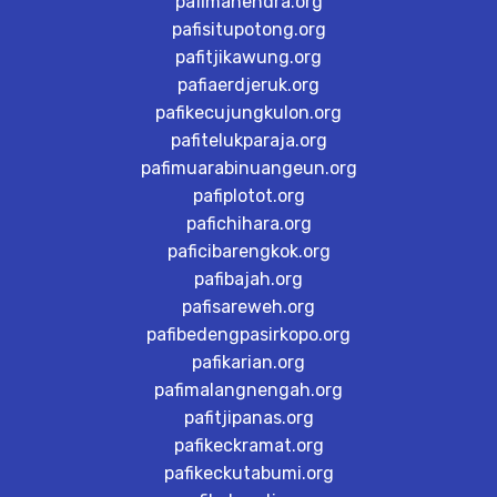
pafimahendra.org
pafisitupotong.org
pafitjikawung.org
pafiaerdjeruk.org
pafikecujungkulon.org
pafitelukparaja.org
pafimuarabinuangeun.org
pafiplotot.org
pafichihara.org
paficibarengkok.org
pafibajah.org
pafisareweh.org
pafibedengpasirkopo.org
pafikarian.org
pafimalangnengah.org
pafitjipanas.org
pafikeckramat.org
pafikeckutabumi.org