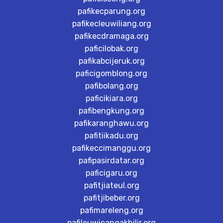
pafikecparung.org
pafikecleuwiliang.org
pafikecdramaga.org
paficilobak.org
pafikabcijeruk.org
paficigomblong.org
pafibolang.org
paficikiara.org
pafibengkung.org
pafikaranghawu.org
pafitiikadu.org
pafikeccimanggu.org
pafipasirdatar.org
paficigaru.org
pafitjiateul.org
pafitjibeber.org
pafimareleng.org
pafileuwicangakhilir.org