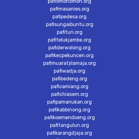
pafiomonomon.org
pafimasanies.org
pafipedesa.org
pafisungaibuntu.org
pafituri.org
pafitelukjambe.org
pafiderwolong.org
pafikecpekuncen.org
pafimuaratjilamaja.org
pafiwadja.org
pafibedeng.org
paficamiang.org
pafichiasem.org
pafipamanukan.org
pafikabbinong.org
pafikoemendoeng.org
pafitangulun.org
pafikarangdjaja.org