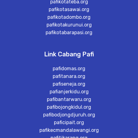
pafikotateba.org
pafikotasawai.org
pafikotadombo.org
pafikotakurunui.org
pafikotabarapasi.org
Link Cabang Pafi
pafidomas.org
pafitanara.org
pafiseneja.org
pafianjerkidu.org
pafibantarwaru.org
pafibojongkidul.org
pafibodjongdjuruh.org
paficipait.org
pafikecmandalawangi.org
pafitjkarang.org