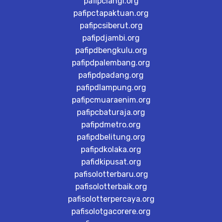
pafipclangi.org
pafipctapaktuan.org
pafipcsiberut.org
pafipdjambi.org
pafipdbengkulu.org
pafipdpalembang.org
pafipdpadang.org
pafipdlampung.org
pafipcmuaraenim.org
pafipcbaturaja.org
pafipdmetro.org
pafipdbelitung.org
pafipdkolaka.org
pafidkipusat.org
pafisolotterbaru.org
pafisolotterbaik.org
pafisolotterpercaya.org
pafisolotgacorere.org