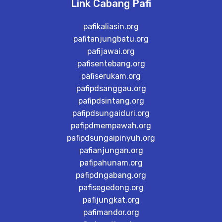
Link Cabang Pafi
pafikaliasin.org
pafitanjungbatu.org
pafijawai.org
pafisentebang.org
pafiserukam.org
pafipdsanggau.org
pafipdsintang.org
pafipdsungaiduri.org
pafipdmempawah.org
pafipdsungaipinyuh.org
pafianjungan.org
pafipahunam.org
pafipdngabang.org
pafisegedong.org
pafijungkat.org
pafimandor.org