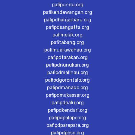
pafipundu.org
pafikendawangan.org
pafipdbanjarbaru.org
pafipdsangatta.org
pafimelak.org
pafitabang.org
pafimuarawahau.org
pafipdtarakan.org
pafipdnunukan.org
pafipdmalinau.org
pafipdgorontalo.org
pafipdmanado.org
pafipdmakassar.org
pafipdpalu.org
pafipdkendari.org
pafipdpalopo.org
pafipdparepare.org
pafipdposo.org