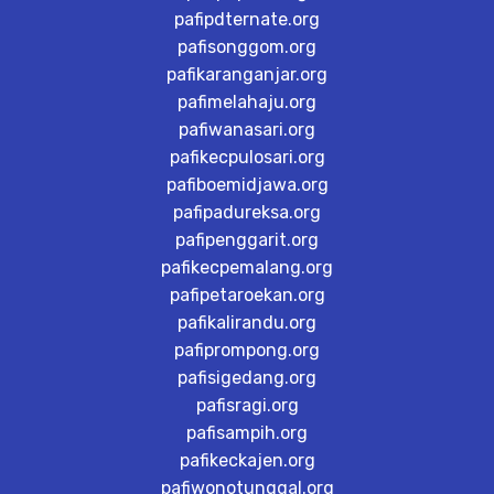
pafipdternate.org
pafisonggom.org
pafikaranganjar.org
pafimelahaju.org
pafiwanasari.org
pafikecpulosari.org
pafiboemidjawa.org
pafipadureksa.org
pafipenggarit.org
pafikecpemalang.org
pafipetaroekan.org
pafikalirandu.org
pafiprompong.org
pafisigedang.org
pafisragi.org
pafisampih.org
pafikeckajen.org
pafiwonotunggal.org