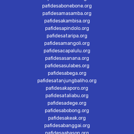
pafidesabonebone.org
pafidesamasamba.org
pafidesakambisa.org
pafidesapindolo.org
pafidesataripa.org
pafidesamangoli.org
pafidesacapalulu.org
pafidesasanana.org
pafidesasulabes.org
pafidesabega.org
pafidesatanjungbaliho.org
pafidesakaporo.org
pafidesataliabu.org
pafidesadege.org
pafidesabobong.org
pafidesakeak.org
pafidesabanggai.org
pafidesaabason.org