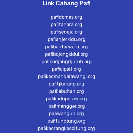
Link Cabang Pafi
pafidomas.org
pafitanara.org
pafiseneja.org
pafianjerkidu.org
pafibantarwaru.org
pafibojongkidul.org
pafibodjongdjuruh.org
paficipait.org
pafikecmandalawangi.org
pafitjkarang.org
pafilabuhan.org
pafikaduperasi.org
pafimengger.org
pafiwangun.org
pafitundjung.org
pafikecrangkasbitung.org