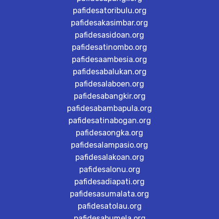
pafidesatoribulu.org
pafidesakasimbar.org
pafidesasidoan.org
pafidesatinombo.org
pafidesaambesia.org
pafidesabalukan.org
pafidesalaboen.org
pafidesabangkir.org
pafidesabambapula.org
pafidesatinabogan.org
pafidesaongka.org
pafidesalampasio.org
pafidesalakoan.org
pafidesalonu.org
pafidesadiapati.org
pafidesasumalata.org
pafidesatolau.org
pafidesabumela.org