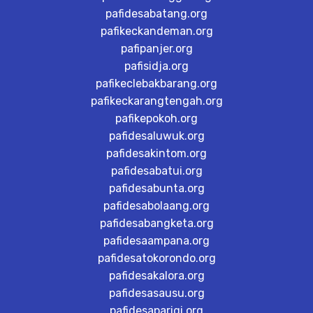
pafidesabatang.org
pafikeckandeman.org
pafipanjer.org
pafisidja.org
pafikeclebakbarang.org
pafikeckarangtengah.org
pafikepokoh.org
pafidesaluwuk.org
pafidesakintom.org
pafidesabatui.org
pafidesabunta.org
pafidesabolaang.org
pafidesabangketa.org
pafidesaampana.org
pafidesatokorondo.org
pafidesakalora.org
pafidesasausu.org
pafidesaparigi.org